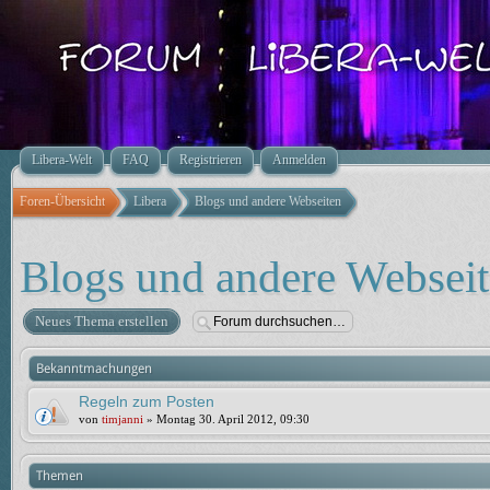
Libera-Welt
FAQ
Registrieren
Anmelden
Foren-Übersicht
Libera
Blogs und andere Webseiten
Blogs und andere Websei
Neues Thema erstellen
Bekanntmachungen
Regeln zum Posten
von
timjanni
» Montag 30. April 2012, 09:30
Themen