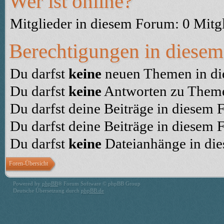
Wer ist online?
Mitglieder in diesem Forum: 0 Mitg
Berechtigungen in diese
Du darfst
keine
neuen Themen in die
Du darfst
keine
Antworten zu Themen
Du darfst deine Beiträge in diesem
Du darfst deine Beiträge in diesem
Du darfst
keine
Dateianhänge in die
Foren-Übersicht
Powered by
phpBB
® Forum Software © phpBB Group
Deutsche Übersetzung durch
phpBB.de