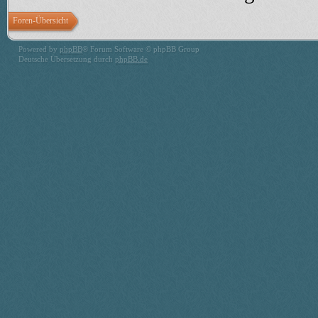
Foren-Übersicht
Powered by
phpBB
® Forum Software © phpBB Group
Deutsche Übersetzung durch
phpBB.de