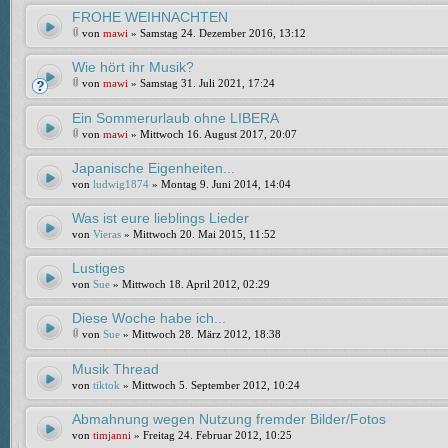
FROHE WEIHNACHTEN
von
mawi
» Samstag 24. Dezember 2016, 13:12
Wie hört ihr Musik?
von
mawi
» Samstag 31. Juli 2021, 17:24
Ein Sommerurlaub ohne LIBERA
von
mawi
» Mittwoch 16. August 2017, 20:07
Japanische Eigenheiten...
von
ludwig1874
» Montag 9. Juni 2014, 14:04
Was ist eure lieblings Lieder
von
Vieras
» Mittwoch 20. Mai 2015, 11:52
Lustiges
von
Sue
» Mittwoch 18. April 2012, 02:29
Diese Woche habe ich...
von
Sue
» Mittwoch 28. März 2012, 18:38
Musik Thread
von
tiktok
» Mittwoch 5. September 2012, 10:24
Abmahnung wegen Nutzung fremder Bilder/Fotos
von
timjanni
» Freitag 24. Februar 2012, 10:25