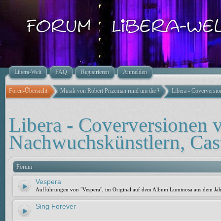
Libera-Welt
FAQ
Registrieren
Anmelden
Foren-Übersicht
Musik von Robert Prizeman rund um die Welt
Libera - Coverversi
Libera - Coverversionen 
Nachwuchskünstlern, Cas
Forum
Vespera
Aufführungen von "Vespera", im Original auf dem Album Luminosa aus dem Ja
Sing Forever