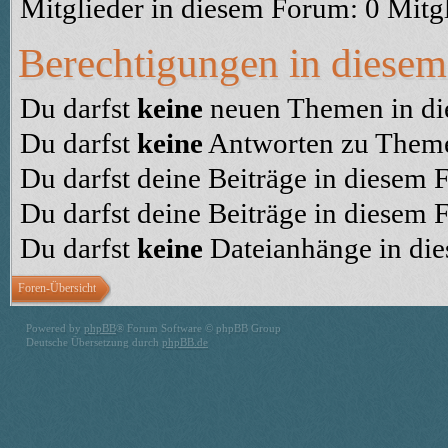
Mitglieder in diesem Forum: 0 Mitg
Berechtigungen in diese
Du darfst
keine
neuen Themen in die
Du darfst
keine
Antworten zu Themen
Du darfst deine Beiträge in diesem
Du darfst deine Beiträge in diesem
Du darfst
keine
Dateianhänge in die
Foren-Übersicht
Powered by
phpBB
® Forum Software © phpBB Group
Deutsche Übersetzung durch
phpBB.de