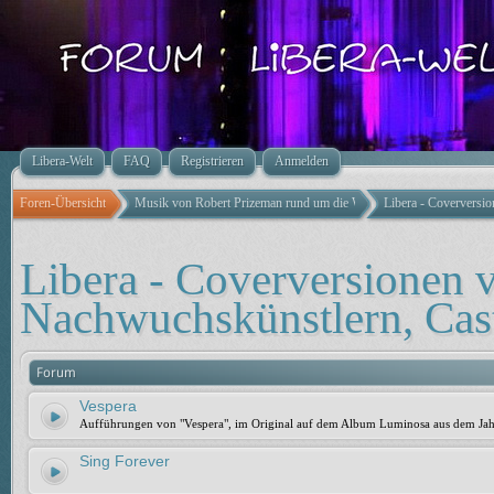
Libera-Welt
FAQ
Registrieren
Anmelden
Foren-Übersicht
Musik von Robert Prizeman rund um die Welt
Libera - Coverversi
Libera - Coverversionen 
Nachwuchskünstlern, Cas
Forum
Vespera
Aufführungen von "Vespera", im Original auf dem Album Luminosa aus dem Ja
Sing Forever