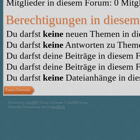
Mitglieder in diesem Forum: 0 Mitg
Berechtigungen in diese
Du darfst
keine
neuen Themen in die
Du darfst
keine
Antworten zu Themen
Du darfst deine Beiträge in diesem
Du darfst deine Beiträge in diesem
Du darfst
keine
Dateianhänge in die
Foren-Übersicht
Powered by
phpBB
® Forum Software © phpBB Group
Deutsche Übersetzung durch
phpBB.de