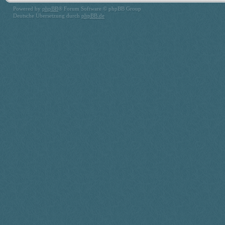
Powered by
phpBB
® Forum Software © phpBB Group
Deutsche Übersetzung durch
phpBB.de