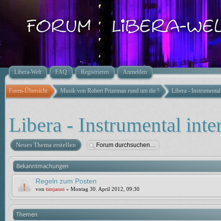
Libera-Welt
FAQ
Registrieren
Anmelden
Foren-Übersicht
Musik von Robert Prizeman rund um die Welt
Libera - Instrumental 
Libera - Instrumental inter
Neues Thema erstellen
Bekanntmachungen
Regeln zum Posten
von
timjanni
» Montag 30. April 2012, 09:30
Themen