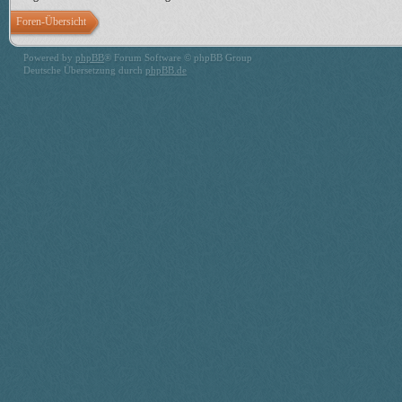
Foren-Übersicht
Powered by
phpBB
® Forum Software © phpBB Group
Deutsche Übersetzung durch
phpBB.de