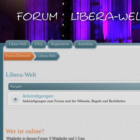
Libera-Welt
FAQ
Registrieren
Anmelden
Foren-Übersicht
Libera-Welt
Libera-Welt
Forum
Ankündigungen
Ankündigungen zum Forum und der Webseite, Regeln und Rechtliches
Wer ist online?
Mitglieder in diesem Forum: 0 Mitglieder und 1 Gast