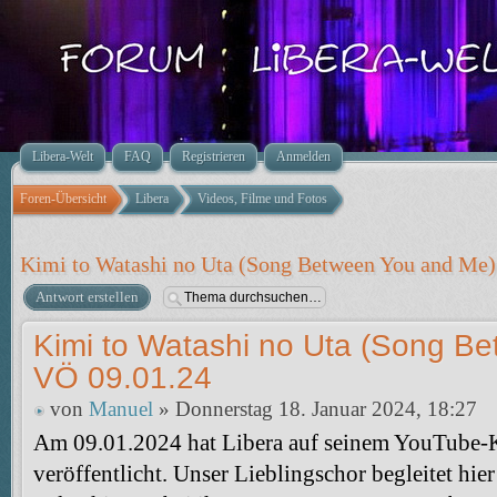
Libera-Welt
FAQ
Registrieren
Anmelden
Foren-Übersicht
Libera
Videos, Filme und Fotos
Kimi to Watashi no Uta (Song Between You and Me)
Antwort erstellen
Kimi to Watashi no Uta (Song B
VÖ 09.01.24
von
Manuel
» Donnerstag 18. Januar 2024, 18:27
Am 09.01.2024 hat Libera auf seinem YouTube-K
veröffentlicht. Unser Lieblingschor begleitet hie