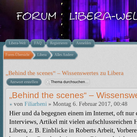
Libera-Welt
FAQ
Registrieren
Anmelden
Foren-Übersicht
Libera
Alles Andere
„Behind the scenes“ – Wissenswertes zu Libera
Antwort erstellen
„Behind the scenes“ – Wissenswe
von
Filiarheni
» Montag 6. Februar 2017, 00:48
Hier und da begegnen einem im Internet, oft nur
Interviews, Artikel mit vielen aufschlussreichen
Libera, z. B. Einblicke in Roberts Arbeit, Vorber