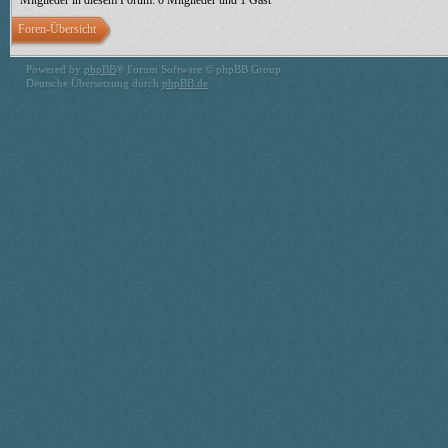
Mitglieder in diesem Forum: 0 Mitglieder und 1 Gast
Foren-Übersicht
Powered by
phpBB
® Forum Software © phpBB Group
Deutsche Übersetzung durch
phpBB.de