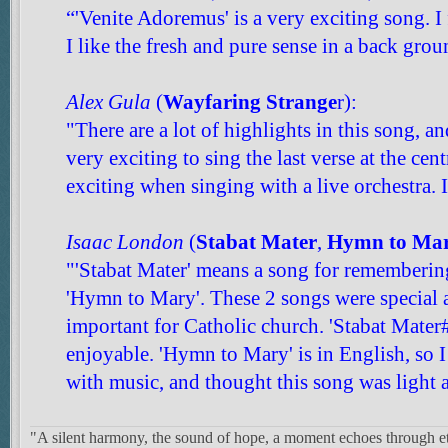
“'Venite Adoremus' is a very exciting song. I 
I like the fresh and pure sense in a back grou
Alex Gula
(
Wayfaring Strange
r):
"There are a lot of highlights in this song, and
very exciting to sing the last verse at the cent
exciting when singing with a live orchestra. It
Isaac London
(
Stabat Mater
,
Hymn to Ma
"'Stabat Mater' means a song for remembering
'Hymn to Mary'. These 2 songs were special a
important for Catholic church. 'Stabat Mater#
enjoyable. 'Hymn to Mary' is in English, so I
with music, and thought this song was light a
"A silent harmony, the sound of hope, a moment echoes through et