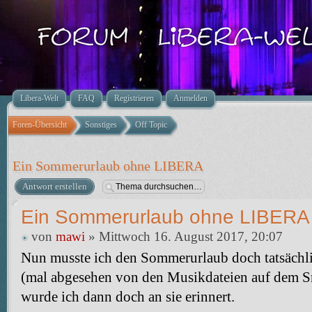
Libera-Welt
FAQ
Registrieren
Anmelden
Foren-Übersicht
Sonstiges
Off Topic
Ein Sommerurlaub ohne LIBERA
Antwort erstellen
Ein Sommerurlaub ohne LIBERA
von
mawi
» Mittwoch 16. August 2017, 20:07
Nun musste ich den Sommerurlaub doch tatsäch
(mal abgesehen von den Musikdateien auf dem 
wurde ich dann doch an sie erinnert.