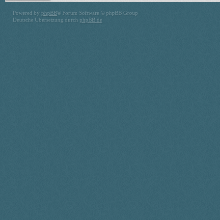
Powered by
phpBB
® Forum Software © phpBB Group
Deutsche Übersetzung durch
phpBB.de