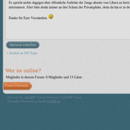
Es spricht nichts dagegen über öffentliche Auftritte der Jungs abseits von Libera zu ber
informieren. Aber bitte denkt immer an den Schutz der Privatsphäre, denn da hat es in d
Danke für Euer Verständnis.
Antwort erstellen
Zurück zu Off Topic
Wer ist online?
Mitglieder in diesem Forum: 0 Mitglieder und 13 Gäste
Foren-Übersicht
Powered by
phpBB
® Forum Software © phpBB Group
Deutsche Übersetzung durch
phpBB.de