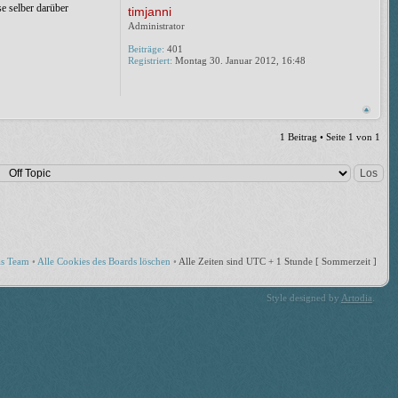
se selber darüber
timjanni
Administrator
Beiträge:
401
Registriert:
Montag 30. Januar 2012, 16:48
1 Beitrag • Seite
1
von
1
s Team
•
Alle Cookies des Boards löschen
•
Alle Zeiten sind UTC + 1 Stunde [ Sommerzeit ]
Style designed by
Artodia
.