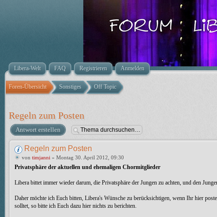
Libera-Welt
FAQ
Registrieren
Anmelden
Foren-Übersicht
Sonstiges
Off Topic
Regeln zum Posten
Antwort erstellen
Regeln zum Posten
von
timjanni
» Montag 30. April 2012, 09:30
Privatsphäre der aktuellen und ehemaligen Chormitglieder
Libera bittet immer wieder darum, die Privatsphäre der Jungen zu achten, und den Jun
Daher möchte ich Euch bitten, Libera's Wünsche zu berücksichtigen, wenn Ihr hier poste
solltet, so bitte ich Euch dazu hier nichts zu berichten.