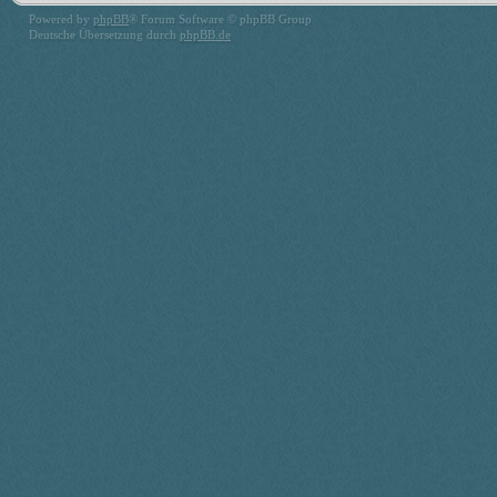
Powered by
phpBB
® Forum Software © phpBB Group
Deutsche Übersetzung durch
phpBB.de