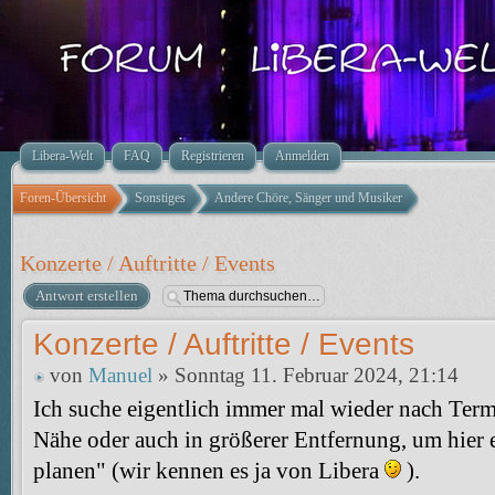
Libera-Welt
FAQ
Registrieren
Anmelden
Foren-Übersicht
Sonstiges
Andere Chöre, Sänger und Musiker
Konzerte / Auftritte / Events
Antwort erstellen
Konzerte / Auftritte / Events
von
Manuel
» Sonntag 11. Februar 2024, 21:14
Ich suche eigentlich immer mal wieder nach Term
Nähe oder auch in größerer Entfernung, um hier
planen" (wir kennen es ja von Libera
).