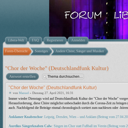
Libera-Welt
FAQ
Registrieren
Anmelden
Foren-Übersicht
Sonstiges
Andere Chöre, Sänger und Musiker
"Chor der Woche" (Deutschlandfunk Kultur)
Antwort erstellen
"Chor der Woche" (Deutschlandfunk Kultur)
von
Manuel
» Dienstag 27. April 2021, 16:31
Immer wieder Dienstags wird auf Deutschlandfunk Kultur der "Chor der Woche" vorgest
Herausforderung, diese Chöre möglichst unbeschadet durch die Corona-Zeit zu bringen (d
auch. Nachfolgend die Beiträge einmal chronologisch sortiert zum nachlesen oder -hören, 
Anklamer Knabenchor
: Leipzig, Dresden, Wien – und Anklam (Beitrag vom 27.04.20
Aurelius Sängerknaben Calw
: Singen im Chor statt Fußball im Verein (Beitrag vom 