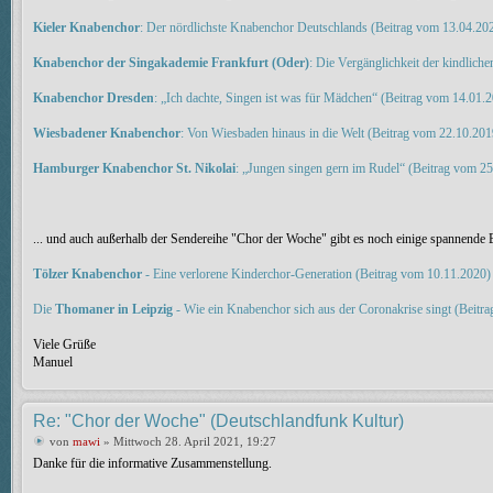
Kieler Knabenchor
: Der nördlichste Knabenchor Deutschlands (Beitrag vom 13.04.20
Knabenchor der Singakademie Frankfurt (Oder)
: Die Vergänglichkeit der kindlic
Knabenchor Dresden
: „Ich dachte, Singen ist was für Mädchen“ (Beitrag vom 14.01.
Wiesbadener Knabenchor
: Von Wiesbaden hinaus in die Welt (Beitrag vom 22.10.201
Hamburger Knabenchor St. Nikolai
: „Jungen singen gern im Rudel“ (Beitrag vom 2
... und auch außerhalb der Sendereihe "Chor der Woche" gibt es noch einige spannende B
Tölzer Knabenchor
- Eine verlorene Kinderchor-Generation (Beitrag vom 10.11.2020)
Die
Thomaner in Leipzig
- Wie ein Knabenchor sich aus der Coronakrise singt (Beitr
Viele Grüße
Manuel
Re: "Chor der Woche" (Deutschlandfunk Kultur)
von
mawi
» Mittwoch 28. April 2021, 19:27
Danke für die informative Zusammenstellung.