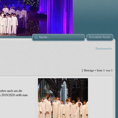
Erweiterte Suche
Druckansicht
2 Beiträge • Seite
1
von
1
ndere auch um die
en 2019/2020 stößt man