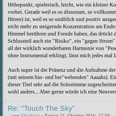
Höhepunkt, spielerisch, leicht, wie ein kleiner K
vorbei. Gerade weil es so dissonant, so vollkomm
Hören) ist, weil es so unüblich und positiv ausged
nicht mehr zu steigernde Konzentration am Ende
Himmel berühren und Freude haben, das drückt de
Schlussteil auch ein "Risiko", ein "gegen Strom
all der wirklich wunderbaren Harmonie von "Peac
ohne Instrumental erklingt, lässt mich jedes mal 
Auch super ist die Präsenz und die Aufnahme d
(mit seinem hin- und her"wehenden" Aaaahs). Ein
dieser Titel sehr auf die Solostimme zugeschnitte
wohl anders... Aber gerne würde ich eine Neuvers
Re: "Touch The Sky"
von
Filiarheni
» Freitag 21. Oktober 2016, 17:58