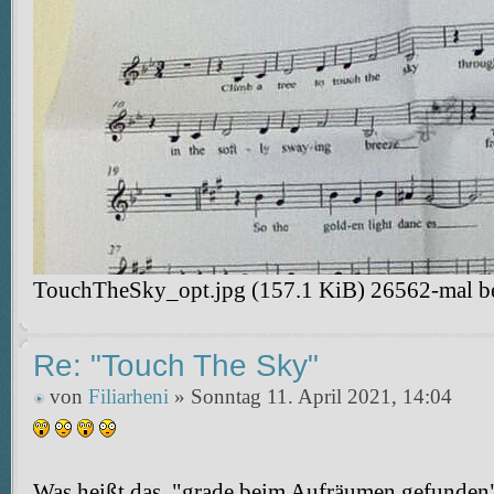
TouchTheSky_opt.jpg (157.1 KiB) 26562-mal be
Re: "Touch The Sky"
von
Filiarheni
» Sonntag 11. April 2021, 14:04
Was heißt das, "grade beim Aufräumen gefunden"