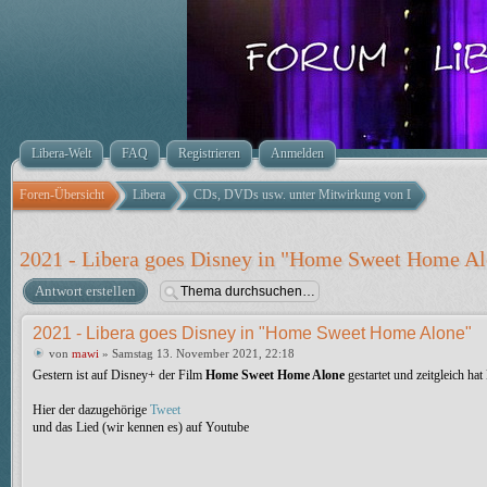
Libera-Welt
FAQ
Registrieren
Anmelden
Foren-Übersicht
Libera
CDs, DVDs usw. unter Mitwirkung von LIBERA
2021 - Libera goes Disney in "Home Sweet Home A
Antwort erstellen
2021 - Libera goes Disney in "Home Sweet Home Alone"
von
mawi
» Samstag 13. November 2021, 22:18
Gestern ist auf Disney+ der Film
Home Sweet Home Alone
gestartet und zeitgleich hat
Hier der dazugehörige
Tweet
und das Lied (wir kennen es) auf Youtube