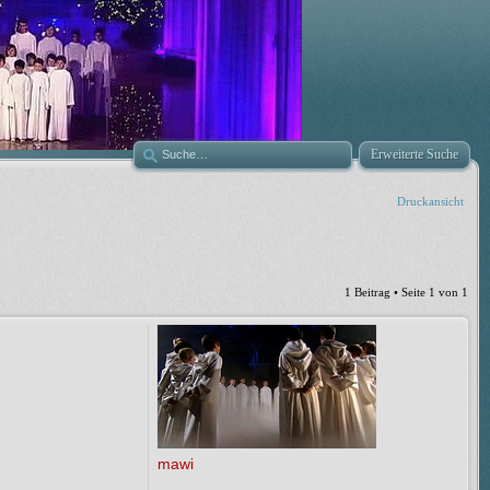
Erweiterte Suche
Druckansicht
1 Beitrag • Seite
1
von
1
mawi