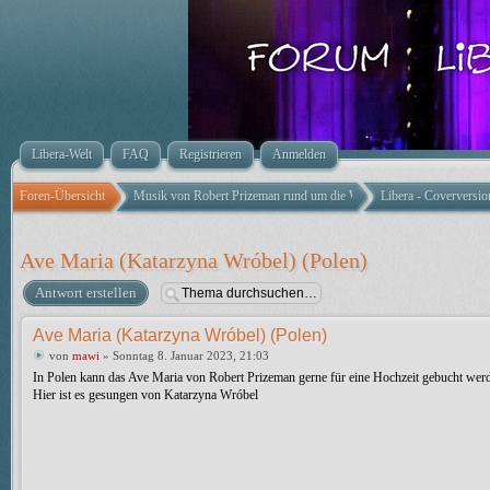
Libera-Welt
FAQ
Registrieren
Anmelden
Foren-Übersicht
Musik von Robert Prizeman rund um die Welt
Libera - Coverversio
Ave Maria (Katarzyna Wróbel) (Polen)
Antwort erstellen
Ave Maria (Katarzyna Wróbel) (Polen)
von
mawi
» Sonntag 8. Januar 2023, 21:03
In Polen kann das Ave Maria von Robert Prizeman gerne für eine Hochzeit gebucht wer
Hier ist es gesungen von Katarzyna Wróbel