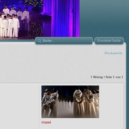
Erweiterte Suche
Druckansicht
1 Beitrag • Seite
1
von
1
mawi