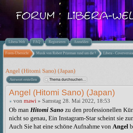
Libera-Welt
FAQ
Registrieren
Anmelden
Foren-Übersicht
Musik von Robert Prizeman rund um die Welt
Libera - Coverversio
Angel (Hitomi Sano) (Japan)
Antwort erstellen
Angel (Hitomi Sano) (Japan)
von
mawi
» Samstag 28. Mai 2022, 18:53
Ob man
Hitomi Sano
zu den professionellen Kün
nicht so genau, Ein Instagram-Star scheint sie zu
Auch Sie hat eine schöne Aufnahme von
Angel
b