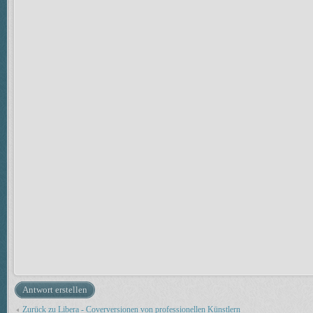
Antwort erstellen
Zurück zu Libera - Coverversionen von professionellen Künstlern