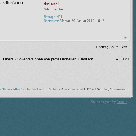
se selber darüber
timjanni
Administrator
Beiträge:
401
Registriert:
Montag 30. Januar 2012, 16:48
1 Beitrag • Seite
1
von
1
s Team
•
Alle Cookies des Boards löschen
•
Alle Zeiten sind UTC + 1 Stunde [ Sommerzeit ]
Style designed by
Artodia
.