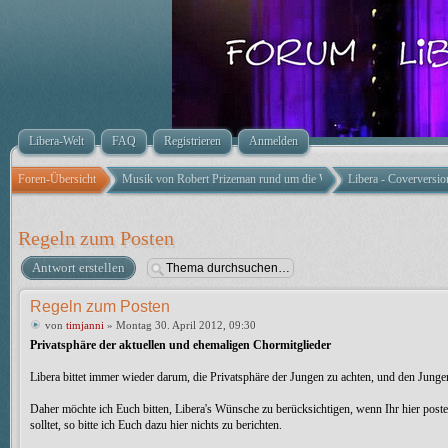
Libera-Welt
FAQ
Registrieren
Anmelden
Foren-Übersicht
Musik von Robert Prizeman rund um die Welt
Libera - Coverversio
Regeln zum Posten
Antwort erstellen
Regeln zum Posten
von
timjanni
» Montag 30. April 2012, 09:30
Privatsphäre der aktuellen und ehemaligen Chormitglieder
Libera bittet immer wieder darum, die Privatsphäre der Jungen zu achten, und den Jun
Daher möchte ich Euch bitten, Libera's Wünsche zu berücksichtigen, wenn Ihr hier poste
solltet, so bitte ich Euch dazu hier nichts zu berichten.