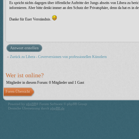
Es spricht nichts dagegen über öffentliche Auftritte der Jungs abseits von Libera zu ber
informieren. Aber bitte denkt immer an den Schutz der Privatsphäre, denn da hat es in d
Danke für Euer Verständnis.
Antwort erstellen
Zurück zu Libera - Coverversionen von professionellen Künstlern
Wer ist online?
Mitglieder in diesem Forum: 0 Mitglieder und 1 Gast
Foren-Übersicht
Powered by
phpBB
® Forum Software © phpBB Group
Deutsche Übersetzung durch
phpBB.de