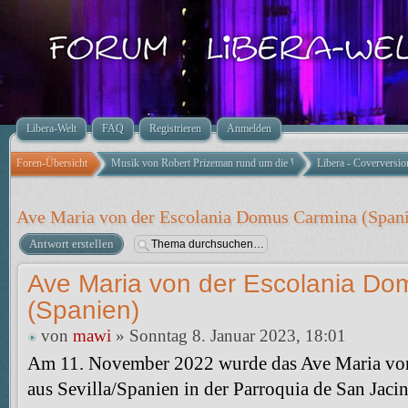
Libera-Welt
FAQ
Registrieren
Anmelden
Foren-Übersicht
Musik von Robert Prizeman rund um die Welt
Libera - Coverversi
Ave Maria von der Escolania Domus Carmina (Span
Antwort erstellen
Ave Maria von der Escolania Do
(Spanien)
von
mawi
» Sonntag 8. Januar 2023, 18:01
Am 11. November 2022 wurde das Ave Maria vo
aus Sevilla/Spanien in der Parroquia de San Jacin