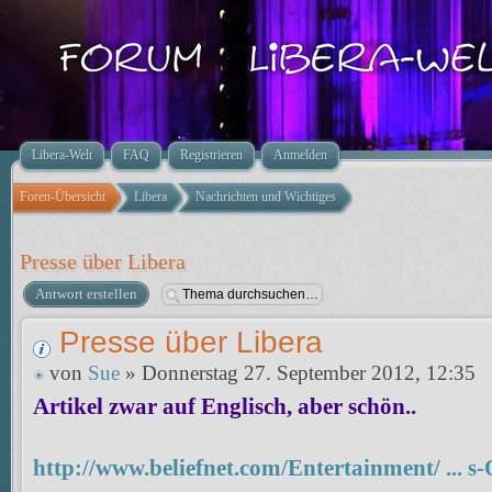
Libera-Welt
FAQ
Registrieren
Anmelden
Foren-Übersicht
Libera
Nachrichten und Wichtiges
Presse über Libera
Antwort erstellen
Presse über Libera
von
Sue
» Donnerstag 27. September 2012, 12:35
Artikel zwar auf Englisch, aber schön..
http://www.beliefnet.com/Entertainment/ ... s