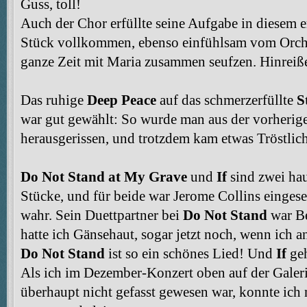
Guss, toll!
Auch der Chor erfüllte seine Aufgabe in diesem 
Stück vollkommen, ebenso einfühlsam vom Orche
ganze Zeit mit Maria zusammen seufzen. Hinrei
Das ruhige
Deep Peace
auf das schmerzerfüllte
S
war gut gewählt: So wurde man aus der vorherig
herausgerissen, und trotzdem kam etwas Tröstlich
Do Not Stand at My Grave
und
If
sind zwei hau
Stücke, und für beide war Jerome Collins eingeset
wahr. Sein Duettpartner bei
Do Not Stand
war Be
hatte ich Gänsehaut, sogar jetzt noch, wenn ich 
Do Not Stand
ist so ein schönes Lied! Und
If
geh
Als ich im Dezember-Konzert oben auf der Galer
überhaupt nicht gefasst gewesen war, konnte ich