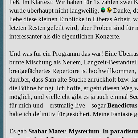
ließ. Im Klartext: Wir haben für 1x zahlen zwei
wurde überhaupt nicht langweilig.
Danke, das
liebe diese kleinen Einblicke in Liberas Arbeit, 
letzten Resten gefeilt wird, aber Proben sind für 
interessanter als die eigentlichen Konzerte.
Und was für ein Programm das war! Eine Überras
bunte Mischung als Neuem, Langzeit-Bestandteile
breitgefächertes Repertoire ist hochwillkommen, 
darüber, dass Sam alte Stücke zurückholt bzw. l
die Bühne bringt. Ich hoffe, er geht diesen Weg we
möglich, und vielleicht gibt es ja auch einmal
Se
für mich und – erstmalig live – sogar
Benedictus
halte ich definitiv für gesichert. Meine Fantasie 
Es gab
Stabat Mater
.
Mysterium
.
In paradisu