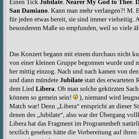
Einen Tick
Jubilate
.
Nearer My God to Thee
.
D
San Damiano
. Kann man mehr verlangen?! M. E
für jeden etwas bereit, sie sind immer vielseitig. 
besonderem Maße so empfunden, weil so viele ält
Das Konzert begann mit einem durchaus nicht ku
von einer kleinen Gruppe begonnen wurde und m
her mittig einzog. Nach und nach kamen von den
und dann mündete
Jubilate
statt des erwarteten 
dem Lied
Libera
. Ob man solche gekürzten Sach
können so gemein sein!
), niemand wird leugne
Match war! Denn „Libera“ entspricht an dieser S
denen des „Jubilate“, also war der Übergang vol
Libera hat das Fragment im Programmheft natürl
textlich gesehen hätte die Vorbereitung auf ihren