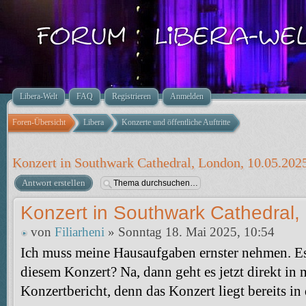
Libera-Welt
FAQ
Registrieren
Anmelden
Foren-Übersicht
Libera
Konzerte und öffentliche Auftritte
Konzert in Southwark Cathedral, London, 10.05.202
Antwort erstellen
Konzert in Southwark Cathedral,
von
Filiarheni
» Sonntag 18. Mai 2025, 10:54
Ich muss meine Hausaufgaben ernster nehmen. E
diesem Konzert? Na, dann geht es jetzt direkt in 
Konzertbericht, denn das Konzert liegt bereits i