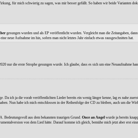
rkung, für mich schwierig zu sagen, was mir besser gefällt. So haben wir beide Varianten doku
ther
gesungen wurden und als EP veröffentlicht wurden. Vergleicht man die Zeitangaben, dann
eine neue Aufnahme im hin, sofern man nicht letztes Jahr einfach etwas rausgeschnitten hat.
0 nur die erste Strophe gesungen wurde. Ich glaube, dass es sich um eine Neuaufnahme hand
e. Da ich ja die vorab veröffentlichten Lieder bereits ein wenig länger kenne, lag es nahe zuers
haben. Nun habe ich mich entschlossen in der Reihenfolge der CD zu bleiben, auch um die Wir
A. Bedeutungsvoll aus dem bekannten traurigen Grund.
Once an Angel
wurde ja bereits knap
strumentalversion von dem Lied hätte. Darauf komme ich gleich, bemühe mich jetzt aber erst e