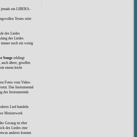
at jemals ein LIBERA-
.
ngsvollen Textes stört
nde des Liedes
klang des Liedes
en immer noch ein wenig
e Songs
erklingt
auch ältere, gesellen
mit einem leicht
h den Fotos vom Video-
setzt. Das Instrumental
ng des Instrumentals
deres Lied handeln.
ines Meisterwerk
iks Gesang ist eher
ück des Liedes eine
h etwas anderes kommt.