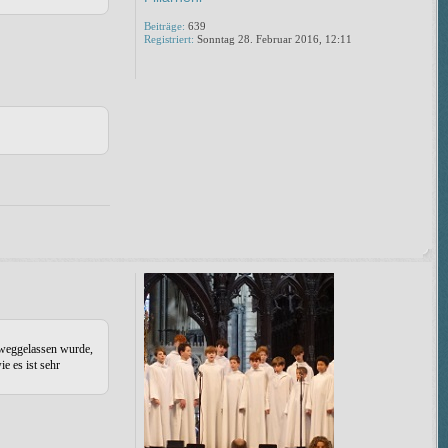
Beiträge:
639
Registriert:
Sonntag 28. Februar 2016, 12:11
 weggelassen wurde,
e es ist sehr