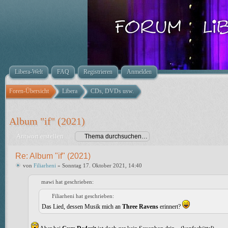
Libera-Welt
FAQ
Registrieren
Anmelden
Foren-Übersicht
Libera
CDs, DVDs usw.
Album "if" (2021)
Antwort erstellen
Re: Album "if" (2021)
von
Filiarheni
» Sonntag 17. Oktober 2021, 14:40
mawi hat geschrieben:
Filiarheni hat geschrieben:
Das Lied, dessen Musik mich an
Three Ravens
erinnert?