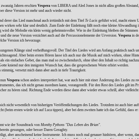
r zwanzig Jahren erschien
Vespera
von LIBERA und Aled Jones in nicht allzu großen Abstand,
Aber diese Version ist mehr und auch wieder nicht.
rund derer das Lied manchmal auch irrtümlich mit dem Titel
Te Lucis
geführt wird, macht einen U
n wirken sehr klar und deutlich. Zum Ende der Einleitung fällt noch eine kleine Abwandlung i
wird die Melodie ein klein wenig geheimnisvoller. Wie in der Einleitung bleiben die Stimmen
t und die neue Version verzichtet auch auf die Percussionelemente der Urversion.
Vespera
in de
welche Version ich bevorzuge.
esungenen Klänge sind verheißungsvoll. Der Titel des Liedes wird am Anfang praktisch nach u
 nichtssagend. Aber beim ersten Hören lasse ich auch nur die Musik auf mich wirken, ohne Hin
icht als ein einfaches Gebet, das man mal so zwischendurch, ohne über den Inhalt so richtig nac
or Gotte kniend nur den innigsten Wunsch hat, dass die gesprochenen Worte erhört werden.
 stimmig, versetzt mich dann aber auch in tiefe Traurigkeit.
 nun
Vespera
schon anders interpretiert hat, war auch hier mit einer Änderung des Liedes zu r
rumentes, das ich nicht genau zuordnen kann, vorangestellt. Für den Rest des Liedes gilt im Pr
icher zu hören sind. Richtung Ende werden diese dann aber wieder etwas schrill, aber vielleicht 
ch nicht wesentlich von bisherigen Veröffentlichungen des Liedes. Trotzdem ist auch hier auffä
ht (beim ersten würde ich auf Luca tippen), aber bei dem zweiten hatte ich das Gefühl, dass e
ammt wie der Soundtrack von
Monthy Pythons "Das Leben des Brian"
.
ereits gesungen, oder besser Daren Geraghty.
iligt, aber anscheinend keine Instrumente. Ich muss noch mal genauer hinhören, aber wenn, da