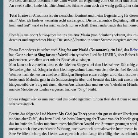
Für den Abschluss übernimmt der Chor wieder die Begleitung vom Orchester und schaf
An zwei Stellen, finde ich, hätte Dominiks Stimme dann doch ein wenig gedämpfter sein
Total Praise
im Anschluss ist ein ziemlicher Kontrast und meine Begeisterung für diese
nicht? Aber ich finde es weiterhin recht anstrengend. Die instrumentale Begleitung fäl
hoch und laut“ wirkt es für mich einfach nur zu schrill. Daran ändert auch das harmoni
Ebenfalls aus
Apart but together
ist uns das
Ave Maria
(von Schubert) bekannt, das im A
dezenter und angenehmer klingt. Die starke Vibration in seiner Stimme integriert sich m
Etwas Besonderes ist sicher auch
Sing for our World (Nusantara)
, ein Lied, das
Robe
hat. Ganz sicher ist
Sing for our World
kein typisches Lied für LIBERA, aber Robert hat
präsentieren, vor allem aber mit der Botschaft zu singen.
Man kann sich vorstellen, dass es den kleinen Sängern bei dem Lied schwer fällt ruhig 
Teilweise geben sie Sänger in dem Lied ungewohnte Laute von sich, die sich bei Betrach
Wenn es nach den ersten zwei sehr flüssigen Strophen etwas ruhiger wird, dann ist dies 
bestehende Melodie, geht in die Schlussstrophe über und beendet das Lied mit einem
hängenbleibt, das Sing mit einem dicken Ausrufezeichen und aus der Vielzahl an Münder
mal die Melodie des Liedes vergessen hat, das
"Sing"
bleibt.
Etwas ruhiger wird es nun auch und das bleibt eigentlich für den Rest des Album so u
sehr verständlich.
Bereits das folgende Lied
Nearer My God (to Thee)
passt sehr gut zu dieser Überlegu
ist dann aber Zufall, das letzte Lied, das beim Untergang der Titanic von der Kapelle ges
das im laufe des Liedes mit einer unterschiedlichen Anzahl von Stimmen gesungen wird
meistens noch eine verstärkende Wirkung, auch wenn ich normalerweise Instrumente in 
Eine Veröffentlichung des Liedes war eigentlich schon lange überfällig, aber es scheint fa