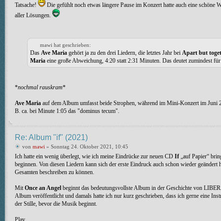
Tatsache!
Die gefühlt noch etwas längere Pause im Konzert hatte auch eine schöne Wi
aller Lösungen.
mawi hat geschrieben:
Das
Ave Maria
gehört ja zu den drei Liedern, die letztes Jahr bei
Apart but toge
Maria
eine große Abweichung, 4:20 statt 2:31 Minuten. Das deutet zumindest für 
*
nochmal rauskram
*
Ave Maria
auf dem Album umfasst beide Strophen, während im Mini-Konzert im Juni 202
B. ca. bei Minute 1:05 das "dominus tecum".
Re: Album "if" (2021)
von
mawi
» Sonntag 24. Oktober 2021, 10:45
Ich hatte ein wenig überlegt, wie ich meine Eindrücke zur neuen CD
If
„auf Papier“ bring
beginnen. Von diesen Liedern kann sich der erste Eindruck auch schon wieder geändert 
Gesamten beschreiben zu können.
Mit
Once an Angel
beginnt das bedeutungsvollste Album in der Geschichte von LIBER
Album veröffentlicht und damals hatte ich nur kurz geschrieben, dass ich gerne eine In
der Stille, bevor die Musik beginnt.
Play...