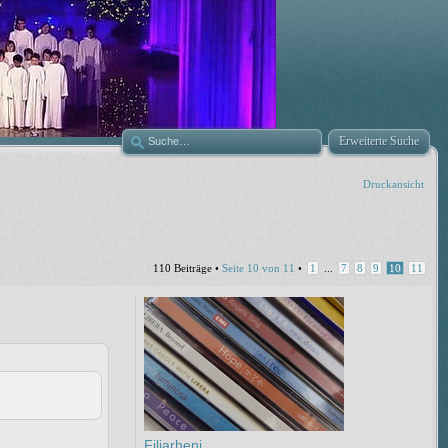
Erweiterte Suche
Druckansicht
110 Beiträge •
Seite
10
von
11
•
1
...
7
8
9
10
11
Filiarheni