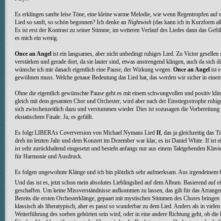
Es erklingen sanfte leise Töne, eine kleine warme Melodie, wie wenn Regentropfen auf
Lied so sanft, so schön begonnen? Ich denke an
Nightwish
(das kann ich in Kurzform all
Es ist erst der Kontrast zu seiner Stimme, im weiteren Verlauf des Liedes dann das Gefüh
es mich ein wenig.
Once an Angel
ist ein langsames, aber nicht unbedingt ruhiges Lied. Zu Victor geselle
verstärken und gerade dort, da sie lauter sind, etwas anstrengend klingen, auch da sic
wünsche ich mir danach eigentlich eine Pause, der Wirkung wegen.
Once an Angel
ist 
gewöhnen muss. Welche genaue Bedeutung das Lied hat, das werden wir sicher in eine
Ohne die eigentlich gewünschte Pause geht es mit einem schwungvollen und positiv kli
gleich mit dem gesamten Chor und Orchester, wird aber nach der Einstiegsstrophe ruhiger
sich zwischenzeitlich dazu und verstummen wieder. Dies ist sozusagen die Vorbereitung
ekstatischem Finale. Ja, es gefällt.
Es folgt LIBERAs Coverversion von Michael Nymans Lied
If
, das ja gleichzeitig das 
dreh im letzten Jahr und dem Konzert im Dezember war klar, es ist Daniel White. If ist 
ist sehr zurückhaltend eingesetzt und besteht anfangs nur aus einem Taktgebenden Klavi
für Harmonie und Ausdruck.
Es folgen ungewohnte Klänge und ich bin plötzlich sehr aufmerksam. Aus irgendeinem Gr
Und das ist es, jetzt schon mein absolutes Lieblingslied auf dem Album. Basierend auf 
geschaffen. Um keine Missverständnisse aufkommen zu lassen, das gilt für das Arrange
Bereits die ersten Orchesterklänge, gepaart mit mystischen Stimmen des Chores bringen
klassisch als liberatypisch, aber es passt so wunderbar zu dem Lied. Anders als in vielen
Weiterführung des soeben gehörten sein wird, oder in eine andere Richtung geht, ob di