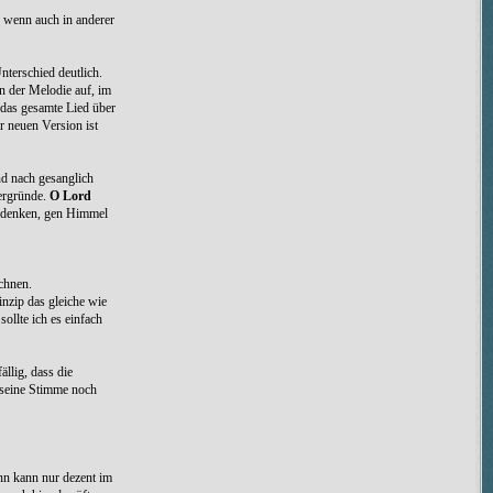
 wenn auch in anderer
nterschied deutlich.
n der Melodie auf, im
 das gesamte Lied über
r neuen Version ist
nd nach gesanglich
tergründe.
O Lord
hzudenken, gen Himmel
echnen.
inzip das gleiche wie
sollte ich es einfach
llig, dass die
r seine Stimme noch
nn kann nur dezent im