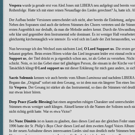
Vespera
wurde ja gerade erst von Aled Jones mit LIBERA neu aufgelegt und bereits vo
Reihenfolge. Hatte ich mit einer reinen Neuauflage des Liedes gerechnet? Ja, hatte ich. 
Der Aufbau beider Versionen unterscheidet sich nicht, aber bereits die Einleitung, aufg
Neben den Sopranen sind auch die tieferen Stimmen des Chores vertreten und die Stimme
ersten Augenblick nur deshalb, da man die Melodie anders kennt. Durch die Abwandlung 
sehr klar und gegenüber dem Instrumental sehr dominant. Es ist weniger Hall verarbeite
gleichzeitig kirchentauglich wie intensiv. Es wird sich im Laufe der Zeit herausstellen, 
Nun bevorzuge ich den Wechsel zum nächsten Lied,
O Lord Support us
. Die ersten g
bekannt gegeben. Beim ersten Hören wirkte das Lied insgesamt leider erst einmal recht
Support us
, der Titel drückt es ja eigentlich schon aus, ist als Gebet zu verstehen. N
schickt. Nein, es ist das Gebet einer tief gläubigen Person, die einsam in der Kirche v
Tatsächlich klingt
O Lord support us
mit dieser Erklärung für mich ganz anders, in sich
Sacris Solemnis
kennen wir auch bereits vom Album
Luminosa
und nachdem LIBERA
Begann das „Original“ sofort mit dem Gesang, so ist dem nun ein längerer Ton eines Inst
für
Vespera
. Der Gesang ist stärker als das Instrumental, so dass die Stimmen viel deutl
nur etwas leiser hören.
Deep Peace (Gaelic Blessing)
hat einen angenehm ruhigen Charakter und unterscheidet si
Stimmen etwas weniger sanft klingen. Aktuell kenne ich die Namen der Solisten noch nic
nicht richtig geölt hatte. War es etwa Victor?
Bei
Nunc Dimittis
ist es kaum zu glauben, dass dieses Lied aus der gleichen Feder st
1996 hatte der
St. Philip's Boys Choir
dieses Lied auf dem zweiten Angel Voices Album b
In der neuen Aufnahme dieses interessanten Liedes sind nun deutlich mehr Stimmen bete