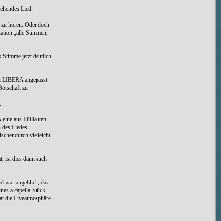
gehendes Lied.
n zu hören. Oder doch
nation „alle Stimmen,
 Stimme jetzt deutlich
an LIBERA angepasst
Botschaft zu
.
 eine aus Fülllauten
n des Liedes
schendurch vielleicht
t, ist dies dann auch
d war angeblich, das
eines a capella-Stück,
at die Liveatmosphäre