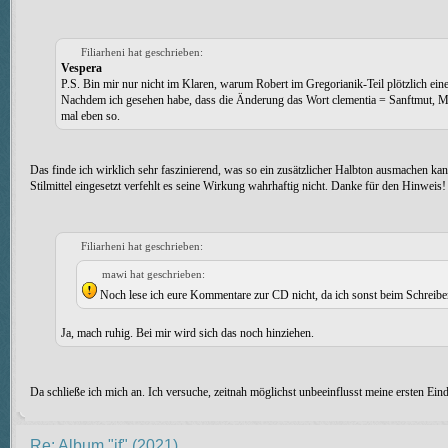
Filiarheni hat geschrieben:
Vespera
P.S. Bin mir nur nicht im Klaren, warum Robert im Gregorianik-Teil plötzlich einen
Nachdem ich gesehen habe, dass die Änderung das Wort clementia = Sanftmut, Milde
mal eben so.
Das finde ich wirklich sehr faszinierend, was so ein zusätzlicher Halbton ausmachen k
Stilmittel eingesetzt verfehlt es seine Wirkung wahrhaftig nicht. Danke für den Hinweis!
Filiarheni hat geschrieben:
mawi hat geschrieben:
Noch lese ich eure Kommentare zur CD nicht, da ich sonst beim Schreibe
Ja, mach ruhig. Bei mir wird sich das noch hinziehen.
Da schließe ich mich an. Ich versuche, zeitnah möglichst unbeeinflusst meine ersten Ein
Re: Album "if" (2021)