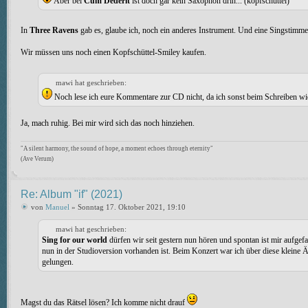
Aber bei
Cum Dederit
ist doch gar kein Saxophon drin... (kopfschüttel)
In
Three Ravens
gab es, glaube ich, noch ein anderes Instrument. Und eine Singstimm
Wir müssen uns noch einen Kopfschüttel-Smiley kaufen.
mawi hat geschrieben:
Noch lese ich eure Kommentare zur CD nicht, da ich sonst beim Schreiben wi
Ja, mach ruhig. Bei mir wird sich das noch hinziehen.
"A silent harmony, the sound of hope, a moment echoes through eternity"
(Ave Verum)
Re: Album "if" (2021)
von
Manuel
» Sonntag 17. Oktober 2021, 19:10
mawi hat geschrieben:
Sing for our world
dürfen wir seit gestern nun hören und spontan ist mir aufge
nun in der Studioversion vorhanden ist. Beim Konzert war ich über diese kleine Änd
gelungen.
Magst du das Rätsel lösen? Ich komme nicht drauf