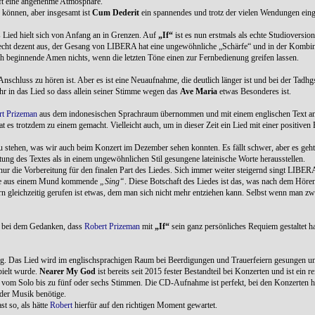
ft eine angenehme Atmosphäre.
 können, aber insgesamt ist
Cum Dederit
ein spannendes und trotz der vielen Wendungen ein
s Lied hielt sich von Anfang an in Grenzen. Auf
„If“
ist es nun erstmals als echte Studioversio
lt recht dezent aus, der Gesang von LIBERA hat eine ungewöhnliche „Schärfe“ und in der Kombi
sch beginnende Amen nichts, wenn die letzten Töne einen zur Fernbedienung greifen lassen.
nschluss zu hören ist. Aber es ist eine Neuaufnahme, die deutlich länger ist und bei der Tadhgs
ehr in das Lied so dass allein seiner Stimme wegen das
Ave Maria
etwas Besonderes ist.
rt Prizeman
aus dem indonesischen Sprachraum übernommen und mit einem englischen Text 
 es trotzdem zu einem gemacht. Vielleicht auch, um in dieser Zeit ein Lied mit einer positiven 
zu stehen, was wir auch beim Konzert im Dezember sehen konnten. Es fällt schwer, aber es geht
tung des Textes als in einem ungewöhnlichen Stil gesungene lateinische Worte herausstellen.
nur die Vorbereitung für den finalen Part des Liedes. Sich immer weiter steigernd singt LIBERA
 wie aus einem Mund kommende
„Sing“
. Diese Botschaft des Liedes ist das, was nach dem Höre
n gleichzeitig gerufen ist etwas, dem man sich nicht mehr entziehen kann. Selbst wenn man zwi
nd bei dem Gedanken, dass
Robert Prizeman
mit
„If“
sein ganz persönliches Requiem gestaltet ha
ng. Das Lied wird im englischsprachigen Raum bei Beerdigungen und Trauerfeiern gesungen un
pielt wurde.
Nearer My God
ist bereits seit 2015 fester Bestandteil bei Konzerten und ist ein r
, vom Solo bis zu fünf oder sechs Stimmen. Die CD-Aufnahme ist perfekt, bei den Konzerten h
der Musik benötige.
st so, als hätte
Robert
hierfür auf den richtigen Moment gewartet.