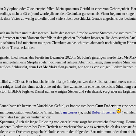
 ein Xylophon oder Glockenspiel fallen. Mein spontanes Gefühl ist eines von Geborgenheit. H
erdings nicht erklären) und werde jäh aus den Gedanken gerissen, als Victor beginnt zu singen
l, dass Victor zu wenig artikuliert und viele Silben verschluckt. Gerade angesichts des bedeutu
n sich im Refrain und in der zweiten Hälfte der zweiten Strophe weitere Stimmen die sich zum E
h die Streicher in dem Moment ebenfalls in den gleichen Tonhöhen bewegen. Bei dem sanften Aus
ein schönes Lied mit einem traurigen Charakter, an das ich mich aber auch nach häufigem Hör
m Extra-Thread erkunden.
ngenden Lied weiter, das bereits im Dezember 2020 in St. John's gesungen wurde.
Let Me Mak
 und gefühlt eine Strophe später noch einmal ruhiger. Aber nicht lange, denn weitere Stimmen, 
 auf den Schlussakt, denn
Let Me Make Songs
endet, wie wir es von einigen Liedern kennen, 
Titellied zur CD ist. Hier brauche ich nicht lange überlegen, wer der Solist ist, denn bereits nac
ein ruhiges Lied das einen auch ohne auf den Text zu achten in eine nachdenkliche Stimmung ver
erton. LIBERA begleitet Daniel nur an wenigen Stellen und sehr dezent, sorgt aber als Ergänzu
und hatte ich bereits im Vorfeld das Gefühl, es könnte sich beim
Cum Dederit
um eine beson
einer Komposition von Antonio Vivaldi hat
Sam Coates
(ja, nicht
Robert Prizeman
) ein kle
ment, das Lied gab es vorher schon)
 Spannung. Auch die lange Einleitung von einer Minute sorgt für zusätzliche Spannung. Domin
 anderen Liedern ist es bei
Cum Dederit
nie vorhersehbar wie es weitergeht, ob das nächste St
e kleine vom Orchester gespielte Melodie einen in den folgenden Part mitnimmt, oder dann doc