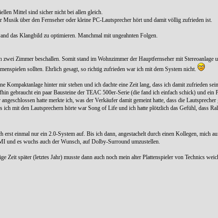
len Mittel sind sicher nicht bei allen gleich.
r Musik über den Fernseher oder kleine PC-Lautsprecher hört und damit völlig zufrieden ist.
ufwand das Klangbild zu optimieren. Manchmal mit ungeahnten Folgen.
ich zwei Zimmer beschallen. Somit stand im Wohnzimmer der Hauptfernseher mit Stereoanlage 
nspielen sollten. Ehrlich gesagt, so richtig zufrieden war ich mit dem System nicht.
ne Kompaktanlage hinter mir stehen und ich dachte eine Zeit lang, dass ich damit zufrieden sein
hin gebraucht ein paar Bausteine der TEAC 500er-Serie (die fand ich einfach schick) und ein 
 angeschlossen hatte merkte ich, was der Verkäufer damit gemeint hatte, dass die Lautsprecher
s ich mit den Lautsprechern hörte war Song of Life und ich hatte plötzlich das Gefühl, dass Ra
 erst einmal nur ein 2.0-System auf. Bis ich dann, angestachelt durch einen Kollegen, mich a
DMI und es wuchs auch der Wunsch, auf Dolby-Surround umzustellen.
 Zeit später (letztes Jahr) musste dann auch noch mein alter Plattenspieler von Technics weic