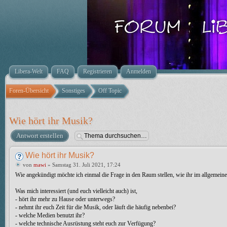
Libera-Welt
FAQ
Registrieren
Anmelden
Foren-Übersicht
Sonstiges
Off Topic
Wie hört ihr Musik?
Antwort erstellen
Wie hört ihr Musik?
von
mawi
» Samstag 31. Juli 2021, 17:24
Wie angekündigt möchte ich einmal die Frage in den Raum stellen, wie ihr im allgemein
Was mich interessiert (und euch vielleicht auch) ist,
- hört ihr mehr zu Hause oder unterwegs?
- nehmt ihr euch Zeit für die Musik, oder läuft die häufig nebenbei?
- welche Medien benutzt ihr?
- welche technische Ausrüstung steht euch zur Verfügung?