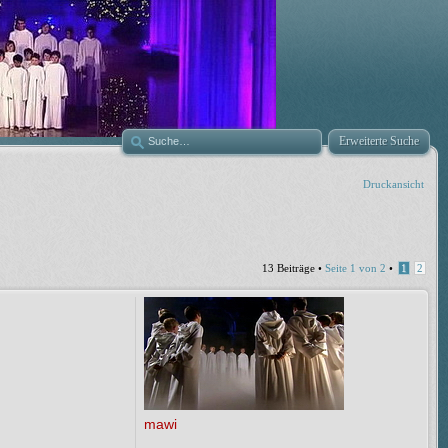
Erweiterte Suche
Druckansicht
13 Beiträge •
Seite
1
von
2
•
1
2
mawi