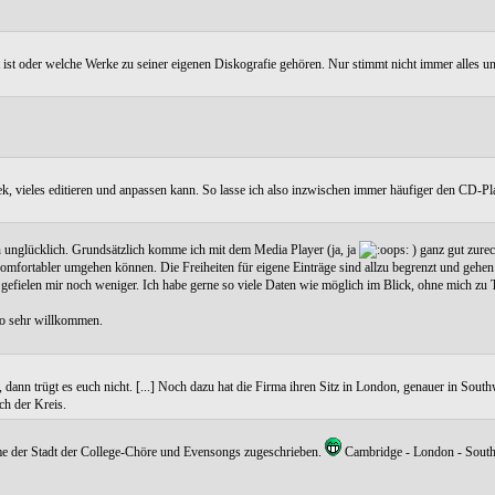
t ist oder welche Werke zu seiner eigenen Diskografie gehören. Nur stimmt nicht immer alles u
hek, vieles editieren und anpassen kann. So lasse ich also inzwischen immer häufiger den CD-P
ch unglücklich. Grundsätzlich komme ich mit dem Media Player (ja, ja
) ganz gut zurec
 komfortabler umgehen können. Die Freiheiten für eigene Einträge sind allzu begrenzt und gehe
 gefielen mir noch weniger. Ich habe gerne so viele Daten wie möglich im Blick, ohne mich zu 
fo sehr willkommen.
 dann trügt es euch nicht. [...] Noch dazu hat die Firma ihren Sitz in London, genauer in Sou
ch der Kreis.
rme der Stadt der College-Chöre und Evensongs zugeschrieben.
Cambridge - London - Southw