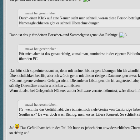
mawi hat geschrieben:
​Durch einen Klick auf eine Namen sieht man schnell, woran diese Person beteilig
Namensgleichheiten gibt es schnell Überschneidungen.
​Dann ist das ja für deinen Forscher- und Sammelgeist genau das Richtige.
mawi hat geschrieben:
​Für mich aber ist das genau richtig, zumal man, zumindest in der eigenen Bibliot
über den PC.
​Das hört sich superinteressant an, denn mit meinen bisherigen Lösungen bin ich ziemli
Übersichtlichkeit betrifft, aber ich würde gerne mit diesen riesigen Datenmengen etwas
PCs auch gerne verloren. Geht gar nicht. Die anderen Lösungen, die ich angetestet habe,
ständig Datensätze einzeln anklicken zu müssen.
Wenn du also bei Gelegenheit Näheres zu der Software verraten könntest, wäre diese In
mawi hat geschrieben:
PS: wenn ihr das Gefühl habt, dass ich ziemlich viele Geräte von Cambridge habe,
Southwark? Da war doch was. Richtig, mein erstes Libera-Konzert. So schließt si
Ja!
Das Gefühl hatte ich in der Tat! Ich hatte es jedoch dem unwiderstehlichen Cha
so richtig an!