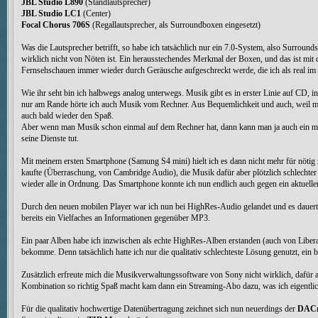
JBL Studio L890
(Standlautsprecher)
JBL Studio LC1
(Center)
Focal Chorus 706S
(Regallautsprecher, als Surroundboxen eingesetzt)
Was die Lautsprecher betrifft, so habe ich tatsächlich nur ein 7.0-System, also Surroun
wirklich nicht von Nöten ist. Ein herausstechendes Merkmal der Boxen, und das ist mit 
Fernsehschauen immer wieder durch Geräusche aufgeschreckt werde, die ich als real im
Wie ihr seht bin ich halbwegs analog unterwegs. Musik gibt es in erster Linie auf CD,
nur am Rande hörte ich auch Musik vom Rechner. Aus Bequemlichkeit und auch, weil man 
auch bald wieder den Spaß.
Aber wenn man Musik schon einmal auf dem Rechner hat, dann kann man ja auch ein mobil
seine Dienste tut.
Mit meinem ersten Smartphone (Samung S4 mini) hielt ich es dann nicht mehr für nötig
kaufte (Überraschung, von Cambridge Audio), die Musik dafür aber plötzlich schlechte
wieder alle in Ordnung. Das Smartphone konnte ich nun endlich auch gegen ein aktuelle
Durch den neuen mobilen Player war ich nun bei HighRes-Audio gelandet und es dauerte e
bereits ein Vielfaches an Informationen gegenüber MP3.
Ein paar Alben habe ich inzwischen als echte HighRes-Alben erstanden (auch von Libera
bekomme. Denn tatsächlich hatte ich nur die qualitativ schlechteste Lösung genutzt, ei
Zusätzlich erfreute mich die Musikverwaltungssoftware von Sony nicht wirklich, dafür abe
Kombination so richtig Spaß macht kam dann ein Streaming-Abo dazu, was ich eigentli
Für die qualitativ hochwertige Datenübertragung zeichnet sich nun neuerdings der
DACm