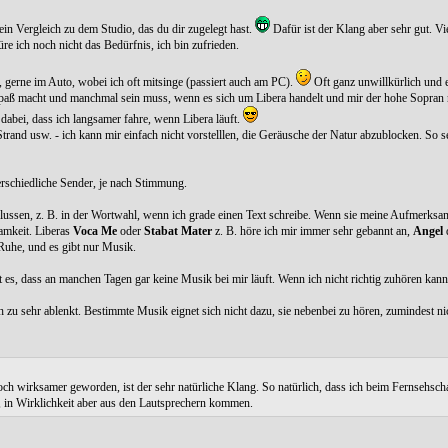
 ein Vergleich zu dem Studio, das du dir zugelegt hast.
Dafür ist der Klang aber sehr gut. Vie
e ich noch nicht das Bedürfnis, ich bin zufrieden.
 gerne im Auto, wobei ich oft mitsinge (passiert auch am PC).
Oft ganz unwillkürlich und 
Spaß macht und manchmal sein muss, wenn es sich um Libera handelt und mir der hohe Sopran n
abei, dass ich langsamer fahre, wenn Libera läuft.
and usw. - ich kann mir einfach nicht vorstelllen, die Geräusche der Natur abzublocken. So se
erschiedliche Sender, je nach Stimmung.
lussen, z. B. in der Wortwahl, wenn ich grade einen Text schreibe. Wenn sie meine Aufmerksam
samkeit. Liberas
Voca Me
oder
Stabat Mater
z. B. höre ich mir immer sehr gebannt an,
Angel
Ruhe, und es gibt nur Musik.
 es, dass an manchen Tagen gar keine Musik bei mir läuft. Wenn ich nicht richtig zuhören kann, 
zu sehr ablenkt. Bestimmte Musik eignet sich nicht dazu, sie nebenbei zu hören, zumindest nic
ch wirksamer geworden, ist der sehr natürliche Klang. So natürlich, dass ich beim Fernsehsc
e, in Wirklichkeit aber aus den Lautsprechern kommen.