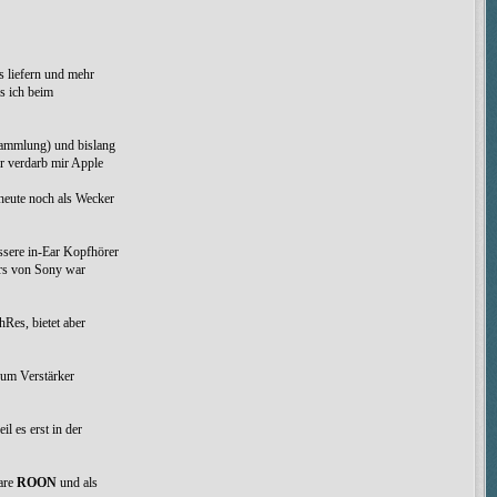
s liefern und mehr
s ich beim
 Sammlung) und bislang
er verdarb mir Apple
 heute noch als Wecker
ssere in-Ear Kopfhörer
ers von Sony war
Res, bietet aber
zum Verstärker
l es erst in der
are
ROON
und als