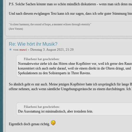
P.S. Solche Sachen könnte man so schön mündlich diskutieren - wenn man sich denn ma
Und nach diesem ewiglangen Text kann ich nur sagen, dass ich sehr guter Stimmung bin
"A silent harmony, the sound of hope, a moment echoes through eternity"
(Ave Verum)
Re: Wie hört ihr Musik?
von
mawi
» Dienstag 3. August 2021, 21:29
Filiarheni hat geschrieben:
Normalerweise ziehe ich das Hören ohne Kopfhörer vor, weil ich gerne den Raum mi
konzentriert sich auch mehr darauf, weil sie einem direkt in die Ohren dringt, 
Spekulationen zu den Solistenparts in Three Ravens.
So ähnlich geht es mir auch. Meine jetzigen Kopfhörer hatte ich ursprünglich für lange
offene nehmen, auch wenn sämtliche Umgebungsgeräusche zu einem durchdringen. Ich hab
Filiarheni hat geschrieben:
Die Ausstattung ist minimalistisch, aber trotzdem fein.
Eigentlich doch genau richtig.