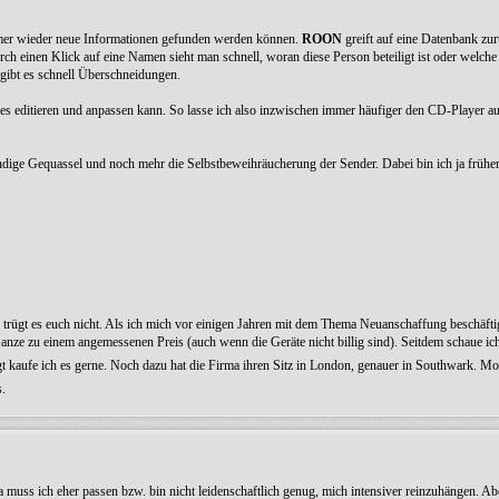
immer wieder neue Informationen gefunden werden können.
ROON
greift auf eine Datenbank zurü
rch einen Klick auf eine Namen sieht man schnell, woran diese Person beteiligt ist oder welche
gibt es schnell Überschneidungen.
ieles editieren und anpassen kann. So lasse ich also inzwischen immer häufiger den CD-Player a
tändige Gequassel und noch mehr die Selbstbeweihräucherung der Sender. Dabei bin ich ja frühe
trügt es euch nicht. Als ich mich vor einigen Jahren mit dem Thema Neuanschaffung beschäftigt
nze zu einem angemessenen Preis (auch wenn die Geräte nicht billig sind). Seitdem schaue ic
t kaufe ich es gerne. Noch dazu hat die Firma ihren Sitz in London, genauer in Southwark. 
s.
a muss ich eher passen bzw. bin nicht leidenschaftlich genug, mich intensiver reinzuhängen. A