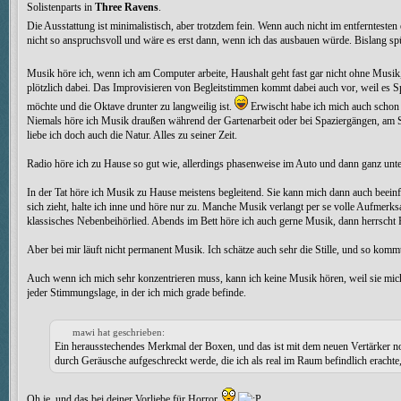
Solistenparts in
Three Ravens
.
Die Ausstattung ist minimalistisch, aber trotzdem fein. Wenn auch nicht im entferntesten
nicht so anspruchsvoll und wäre es erst dann, wenn ich das ausbauen würde. Bislang spür
Musik höre ich, wenn ich am Computer arbeite, Haushalt geht fast gar nicht ohne Musik,
plötzlich dabei. Das Improvisieren von Begleitstimmen kommt dabei auch vor, weil es 
möchte und die Oktave drunter zu langweilig ist.
Erwischt habe ich mich auch schon d
Niemals höre ich Musik draußen während der Gartenarbeit oder bei Spaziergängen, am Str
liebe ich doch auch die Natur. Alles zu seiner Zeit.
Radio höre ich zu Hause so gut wie, allerdings phasenweise im Auto und dann ganz unt
In der Tat höre ich Musik zu Hause meistens begleitend. Sie kann mich dann auch beeinf
sich zieht, halte ich inne und höre nur zu. Manche Musik verlangt per se volle Aufmerk
klassisches Nebenbeihörlied. Abends im Bett höre ich auch gerne Musik, dann herrscht 
Aber bei mir läuft nicht permanent Musik. Ich schätze auch sehr die Stille, und so kommt
Auch wenn ich mich sehr konzentrieren muss, kann ich keine Musik hören, weil sie mich 
jeder Stimmungslage, in der ich mich grade befinde.
mawi hat geschrieben:
Ein herausstechendes Merkmal der Boxen, und das ist mit dem neuen Vertärker no
durch Geräusche aufgeschreckt werde, die ich als real im Raum befindlich eracht
Oh je, und das bei deiner Vorliebe für Horror.