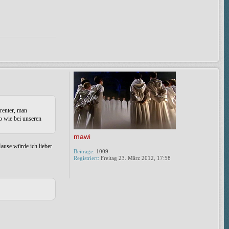
arenter, man
o wie bei unseren
mawi
Hause würde ich lieber
Beiträge:
1009
Registriert:
Freitag 23. März 2012, 17:58