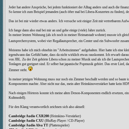
Jeder hat andere Ansprüche, bei jedem funktioniert der Alltag anders und auch die finanziel
So kenne ich zum Beispiel jemanden (auch öfter mal bei Libera-Konzerten zu finden), de
Das ist bei mir wieder etwas anders. Ich versuche seit einiger Zeit mit vertretbarem A
Ich fange dann also mal bei mir an und gehe einige (viele) Jahre zurück.
In meiner letzten Wohnung (als ich noch in meiner Heimatstadt wohnte) musste ich gle
Lautsprechersystem, wobei vier Regallautsprecher, ein Center und ein Subwoofer zusamme
Meistens habe ich mich ohnehin im "Arbeitszimmer" aufgehalten. Hier hatte ich eine klei
irgendwann das Gefühl hatte, dass da nicht wirklich etwas rauskommt. Ich erwarb darauf
von JBL. Zu der Zeit gehörte Libera schon zu meiner Musik und als ich die Lautsprecher
Tonlagen gut geeignet sind. Er selber hat japanische Popmusik gehört. Das erste Lied, da
Zimmer steht.
In meiner jetzigen Wohnung muss nur noch ein Zimmer beschallt werden und so baute ich
Komponenten machte. Aber nicht nur das, mein alter Heimkinoverstärker hatte kein H
Nach einigen Hörtests konnte ich meine alten Denon-Komponenten endlich ersetzen, einige
Kultmodell).
Für den Klang verantwortlich zeichnen sich also aktuell:
Cambridge Audio CXR200
(Heimkino-Verstärker)
Cambdrige Audio CXU
(BluRay-Player / CD-Player)
Cambridge Audio Alva TT
(Plattenspieler)