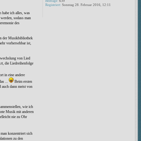
Beiträge:
639
Registriert:
Sonntag 28. Februar 2016, 12:11
n habe ich alles, was
ht werden, sodass man
Zeremonie des
in der Musikbibliothek
ehr vorhersehbar ist,
Abwechslung von Lied
t, die Liedreihenfolge
rt in eine andere
as ...
Beim ersten
nd auch dann meist von
sammenstellen, wie ich
annte Musik mit anderen
lleicht nie zu Ohr
 man konzentriert sich
lationen zu den