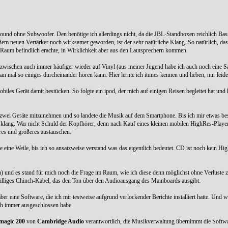
dsound ohne Subwoofer. Den benötige ich allerdings nicht, da die JBL-Standboxen reichlich Bas
dem neuen Vertärker noch wirksamer geworden, ist der sehr natürliche Klang. So natürlich, das
 Raum befindlich erachte, in Wirklichkeit aber aus den Lautsprechern kommen.
 inzwischen auch immer häufiger wieder auf Vinyl (aus meiner Jugend habe ich auch noch eine
mal so einiges durcheinander hören kann. Hier lernte ich itunes kennen und lieben, nur leid
es Gerät damit bestücken. So folgte ein ipod, der mich auf einigen Reisen begleitet hat und
 zwei Geräte mitzunehmen und so landete die Musik auf dem Smartphone. Bis ich mir etwas be
r klang. War nicht Schuld der Kopfhörer, denn nach Kauf eines kleinen mobilen HighRes-Play
res und größeres austauschen.
ine Weile, bis ich so ansatzweise verstand was das eigentlich bedeutet. CD ist noch kein High
) und es stand für mich noch die Frage im Raum, wie ich diese denn möglichst ohne Verluste 
n billiges Chinch-Kabel, das den Ton über den Audioausgang des Mainboards ausgibt.
r eine Software, die ich mir testweise aufgrund verlockender Berichte installiert hatte. Und wei
ch immer ausgeschlossen habe.
agic 200
von
Cambridge Audio
verantwortlich, die Musikverwaltung übernimmt die Softw