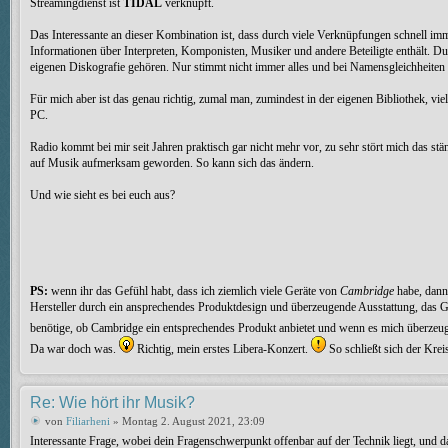
Streamingdienst ist
TIDAL
verknüpft.
Das Interessante an dieser Kombination ist, dass durch viele Verknüpfungen schnell 
Informationen über Interpreten, Komponisten, Musiker und andere Beteiligte enthält. Du
eigenen Diskografie gehören. Nur stimmt nicht immer alles und bei Namensgleichheiten 
Für mich aber ist das genau richtig, zumal man, zumindest in der eigenen Bibliothek, v
PC.
Radio kommt bei mir seit Jahren praktisch gar nicht mehr vor, zu sehr stört mich das s
auf Musik aufmerksam geworden. So kann sich das ändern.
Und wie sieht es bei euch aus?
PS:
wenn ihr das Gefühl habt, dass ich ziemlich viele Geräte von
Cambridge
habe, dann 
Hersteller durch ein ansprechendes Produktdesign und überzeugende Ausstattung, das Ga
benötige, ob Cambridge ein entsprechendes Produkt anbietet und wenn es mich überzeug
Da war doch was.
Richtig, mein erstes Libera-Konzert.
So schließt sich der Krei
Re: Wie hört ihr Musik?
von
Filiarheni
» Montag 2. August 2021, 23:09
Interessante Frage, wobei dein Fragenschwerpunkt offenbar auf der Technik liegt, und d