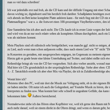
man so viel dazu schreiben!
Ich war jedenfalls erst mal froh, als die CD kam und der diffizile Umgang mit einer Scha
davon wichtig ist, digitalisiert und bin herzlich froh darüber. Schallplatten benötigen
sich abends im Bett keine komplette Platte anhören kann - für mich fing mit der CD ei
Plattenauflegens" war u. a. die Antwort eines 100-prozentigen Vinylbefürworters, den i
Eine Sammlerin bin ich aber auch nicht. Die CDs kaufe ich in erster Linie wegen der In
und wird von da an nur noch relativ selten als komplettes Album durchgehört, auch ein L
was als nächstes kommt.
Mein Playlists sind oft stilistisch sehr breitgefächert, was manche ggf. nicht so möge
zu Lied, auch wenn man schon aufpassen sollte, dass nach einem Lied wie "If" nicht "Di
in Konzerten zu gestalten, mir ausgesprochen entgegen, im Gegensatz zu meinem eigenen
Hierzu gab es grade heute eine kleine Unterhaltung auf Twitter, und dabei stellte sich et
Reihenfolge bringt als von der CD her vorgesehen. Sich also vorher ansieht, worauf man s
Mal höre ich CDs grundsätzlich in der ursprünglichen Reihenfolge. Siehe aber oben: CDs
A - Z. Tatsächlich erstelle ich aber eher Mix via Playlist, die ich in Zufallsreihenfolge a
Womit höre ich?
Meistens über den PC, weil mir dort die Musik zur Vefügung steht, ob in der eigenen Bi
sie haben möchte. Oft nutze ich auch die Gelegenheit, auf Youtube Musik zu hören, die 
Interpreten zu finden usw. Man kommt hier sehr schnell in ungeahnte Gefilde, das kann s
bekommen hätte.
Äußerst bereichernd.
Normalerweise ziehe ich das Hören ohne Kopfhörer vor, weil ich gerne den Raum mit Musik
auch mehr darauf, weil sie einem direkt in die Ohren dringt, und wenn es darum geht, 