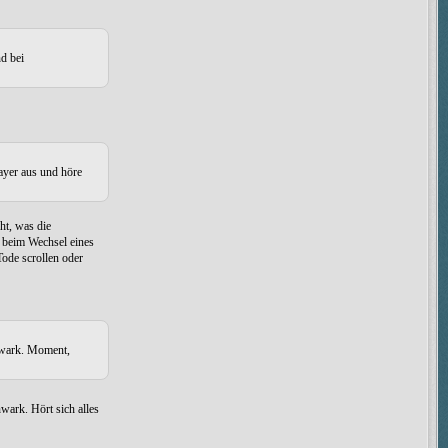
nd bei
layer aus und höre
ht, was die
n beim Wechsel eines
Tode scrollen oder
thwark. Moment,
ark. Hört sich alles