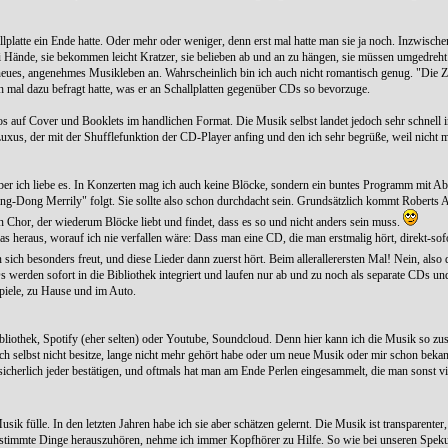
llplatte ein Ende hatte. Oder mehr oder weniger, denn erst mal hatte man sie ja noch. Inzwische
 zwei Hände, sie bekommen leicht Kratzer, sie belieben ab und an zu hängen, sie müssen umgedre
n neues, angenehmes Musikleben an. Wahrscheinlich bin ich auch nicht romantisch genug. "Die 
ch mal dazu befragt hatte, was er an Schallplatten gegenüber CDs so bevorzuge.
fos auf Cover und Booklets im handlichen Format. Die Musik selbst landet jedoch sehr schnell 
uxus, der mit der Shufflefunktion der CD-Player anfing und den ich sehr begrüße, weil nicht m
n, aber ich liebe es. In Konzerten mag ich auch keine Blöcke, sondern ein buntes Programm mit 
ng-Dong Merrily" folgt. Sie sollte also schon durchdacht sein. Grundsätzlich kommt Roberts Ar
 Chor, der wiederum Blöcke liebt und findet, dass es so und nicht anders sein muss.
was heraus, worauf ich nie verfallen wäre: Dass man eine CD, die man erstmalig hört, direkt-sofo
ich besonders freut, und diese Lieder dann zuerst hört. Beim allerallerersten Mal! Nein, also d
 werden sofort in die Bibliothek integriert und laufen nur ab und zu noch als separate CDs u
bspiele, zu Hause und im Auto.
bliothek, Spotify (eher selten) oder Youtube, Soundcloud. Denn hier kann ich die Musik so zu
ich selbst nicht besitze, lange nicht mehr gehört habe oder um neue Musik oder mir schon bek
icherlich jeder bestätigen, und oftmals hat man am Ende Perlen eingesammelt, die man sonst vie
 fülle. In den letzten Jahren habe ich sie aber schätzen gelernt. Die Musik ist transparenter,
bestimmte Dinge herauszuhören, nehme ich immer Kopfhörer zu Hilfe. So wie bei unseren Speku