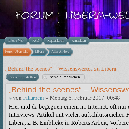
Libera-Welt
FAQ
Registrieren
Anmelden
Foren-Übersicht
Libera
Alles Andere
„Behind the scenes“ – Wissenswertes zu Libera
Antwort erstellen
„Behind the scenes“ – Wissenswe
von
Filiarheni
» Montag 6. Februar 2017, 00:48
Hier und da begegnen einem im Internet, oft nur
Interviews, Artikel mit vielen aufschlussreichen
Libera, z. B. Einblicke in Roberts Arbeit, Vorber