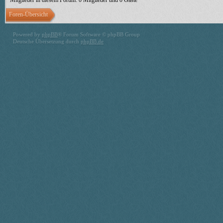
Mitglieder in diesem Forum: 0 Mitglieder und 0 Gäste
Foren-Übersicht
Powered by
phpBB
® Forum Software © phpBB Group
Deutsche Übersetzung durch
phpBB.de