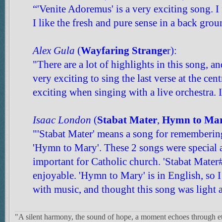
“'Venite Adoremus' is a very exciting song. I 
I like the fresh and pure sense in a back grou
Alex Gula
(
Wayfaring Strange
r):
"There are a lot of highlights in this song, and
very exciting to sing the last verse at the cent
exciting when singing with a live orchestra. It
Isaac London
(
Stabat Mater
,
Hymn to Ma
"'Stabat Mater' means a song for remembering
'Hymn to Mary'. These 2 songs were special a
important for Catholic church. 'Stabat Mater#
enjoyable. 'Hymn to Mary' is in English, so I
with music, and thought this song was light a
"A silent harmony, the sound of hope, a moment echoes through et