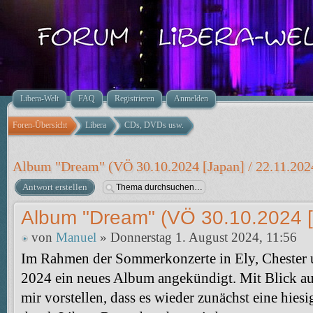
Libera-Welt
FAQ
Registrieren
Anmelden
Foren-Übersicht
Libera
CDs, DVDs usw.
Album "Dream" (VÖ 30.10.2024 [Japan] / 22.11.202
Antwort erstellen
Album "Dream" (VÖ 30.10.2024 [
von
Manuel
» Donnerstag 1. August 2024, 11:56
Im Rahmen der Sommerkonzerte in Ely, Chester 
2024 ein neues Album angekündigt. Mit Blick au
mir vorstellen, dass es wieder zunächst eine hies