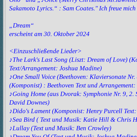
Sakamoto Lyrics.“ : Sam Coates.'' Ich freue mich 
„Dream“
erscheint am 30. Oktober 2024
<Einzuschließende Lieder>
♪The Lark's Last Song (Liszt: Dream of Love) (K
Text/Arrangement: Joshua Madine)
♪One Small Voice (Beethoven: Klaviersonate Nr. 
(Komponist) : Beethoven Text und Arrangement:
♪Going Home (aus Dvorak: Symphonie Nr. 9, 2. 
David Downes)
♪Dido's Lament (Komponist: Henry Purcell Text:
♪Sea Bird ( Text und Musik: Katie Hill & Chris H
♪Lullay (Text und Musik: Ben Crowley)
♪Dream You Of (Text und Musik: Joshua Madine