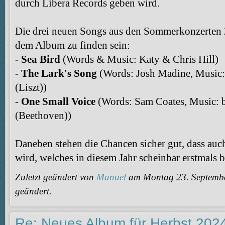
durch Libera Records geben wird.
Die drei neuen Songs aus den Sommerkonzerten 
dem Album zu finden sein:
-
Sea Bird
(Words & Music: Katy & Chris Hill)
-
The Lark's Song
(Words: Josh Madine, Music:
(Liszt))
-
One Small Voice
(Words: Sam Coates, Music: b
(Beethoven))
Daneben stehen die Chancen sicher gut, dass au
wird, welches in diesem Jahr scheinbar erstmals 
Zuletzt geändert von
Manuel
am Montag 23. Septembe
geändert.
Re: Neues Album für Herbst 202